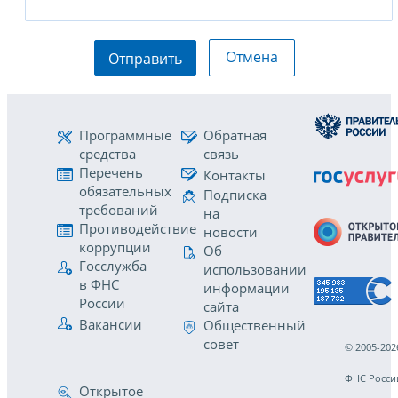
Отмена
Отправить
Программные
Обратная
средства
связь
Перечень
Контакты
обязательных
Подписка
требований
на
Противодействие
новости
коррупции
Об
Госслужба
использовании
в ФНС
информации
России
сайта
Вакансии
Общественный
совет
© 2005-202
ФНС Росси
Открытое