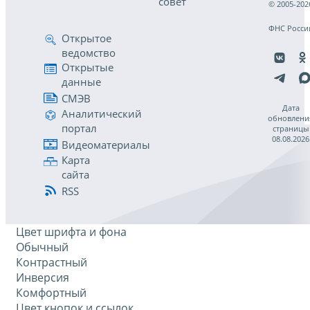
совет
© 2005-202
ФНС Росси
Открытое
ведомство
Открытые
данные
СМЭВ
Дата
Аналитический
обновлени
портал
страницы
08.08.2026
Видеоматериалы
Карта
сайта
RSS
Цвет шрифта и фона
Обычный
Контрастный
Инверсия
Комфортный
Цвет кнопок и ссылок