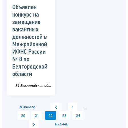
Объявлен
конкурс на
замещение
вакантных
должностей в
Межрайонной
ИФНС России
№ 8 по
Белгородской
области
31 Белгородская область
в начало
1
...
20
21
22
23
24
в конец