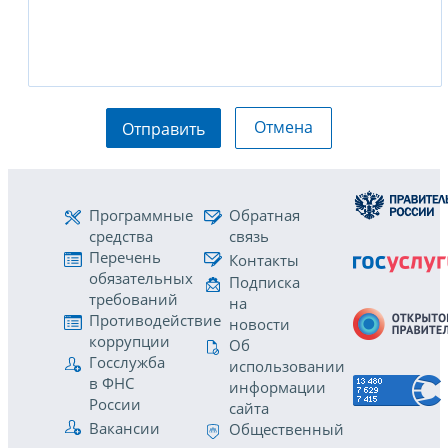
Отмена
Отправить
Программные
Обратная
средства
связь
Перечень
Контакты
обязательных
Подписка
требований
на
Противодействие
новости
коррупции
Об
Госслужба
использовании
в ФНС
информации
России
сайта
Вакансии
Общественный