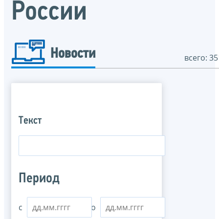
России
Новости
всего: 35
Текст
Период
с
по