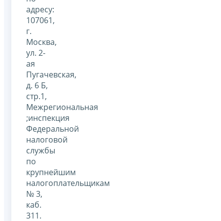
адресу:
107061,
г.
Москва,
ул. 2-
ая
Пугачевская,
д. 6 Б,
стр.1,
Межрегиональная
;инспекция
Федеральной
налоговой
службы
по
крупнейшим
налогоплательщикам
№ 3,
каб.
311.