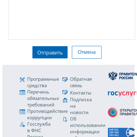
Отмена
Отправить
Программные
Обратная
средства
связь
Перечень
Контакты
обязательных
Подписка
требований
на
Противодействие
новости
коррупции
Об
Госслужба
использовании
в ФНС
информации
России