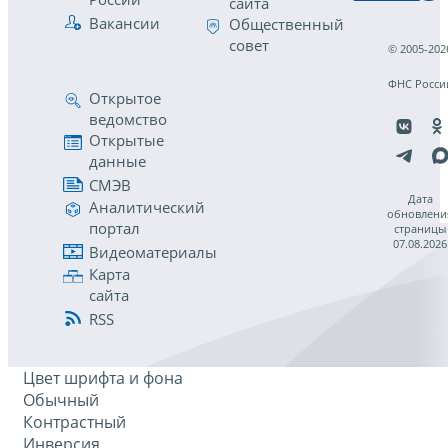
сайта
Вакансии
Общественный
совет
© 2005-202
ФНС Росси
Открытое
ведомство
Открытые
данные
СМЭВ
Дата
Аналитический
обновлени
портал
страницы
07.08.2026
Видеоматериалы
Карта
сайта
RSS
Цвет шрифта и фона
Обычный
Контрастный
Инверсия