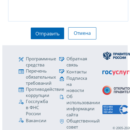
Отмена
Отправить
Программные
Обратная
средства
связь
Перечень
Контакты
обязательных
Подписка
требований
на
Противодействие
новости
коррупции
Об
Госслужба
использовании
в ФНС
информации
России
сайта
Вакансии
Общественный
совет
© 2005-202