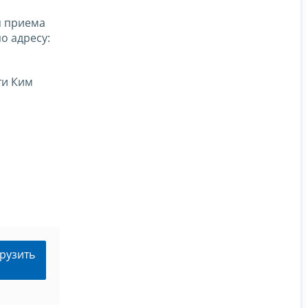
я приема
по адресу:
ти Ким
рузить