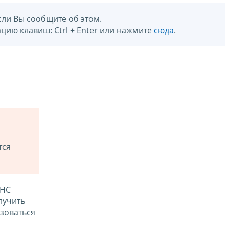
сли Вы сообщите об этом.
цию клавиш: Ctrl + Enter или нажмите
сюда
.
тся
ФНС
лучить
зоваться