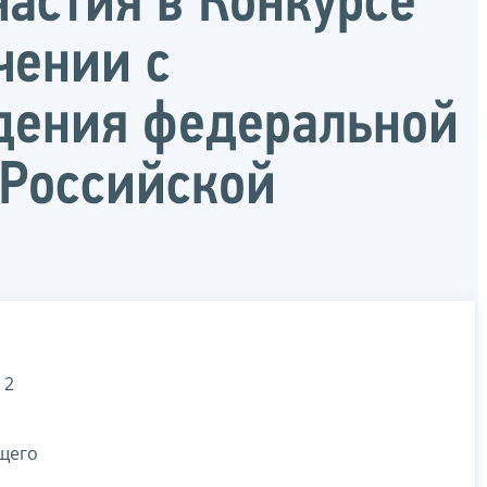
частия в Конкурсе
чении с
дения федеральной
 Российской
 2
щего