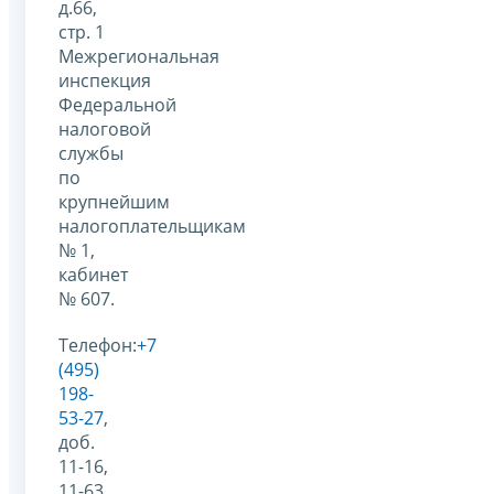
д.66,
стр. 1
Межрегиональная
инспекция
Федеральной
налоговой
службы
по
крупнейшим
налогоплательщикам
№ 1,
кабинет
№ 607.
Телефон:
+7
(495)
198-
53-27
,
доб.
11-16,
11-63