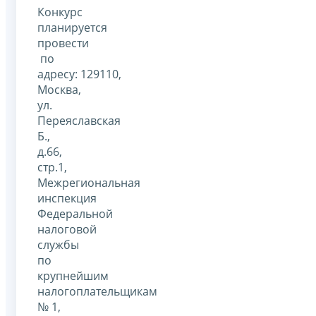
Конкурс
планируется
провести
по
адресу: 129110,
Москва,
ул.
Переяславская
Б.,
д.66,
стр.1,
Межрегиональная
инспекция
Федеральной
налоговой
службы
по
крупнейшим
налогоплательщикам
№ 1,