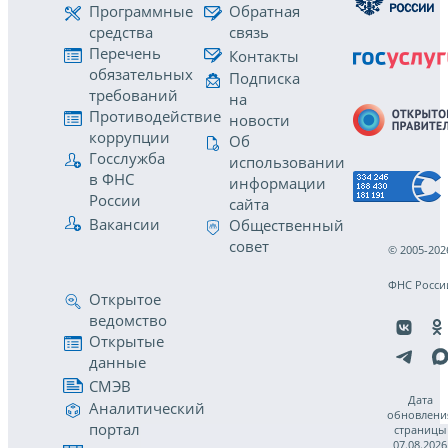
Программные
Обратная
средства
связь
Перечень
Контакты
обязательных
Подписка
требований
на
Противодействие
новости
коррупции
Об
Госслужба
использовании
в ФНС
информации
России
сайта
Вакансии
Общественный
совет
© 2005-202
ФНС Росси
Открытое
ведомство
Открытые
данные
СМЭВ
Дата
Аналитический
обновлени
портал
страницы
07.08.2026