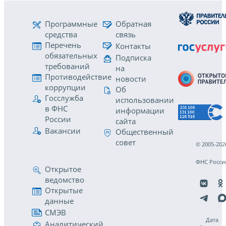
Программные
Обратная
средства
связь
Перечень
Контакты
обязательных
Подписка
требований
на
Противодействие
новости
коррупции
Об
Госслужба
использовании
в ФНС
информации
России
сайта
Вакансии
Общественный
совет
© 2005-202
ФНС Росси
Открытое
ведомство
Открытые
данные
СМЭВ
Дата
Аналитический