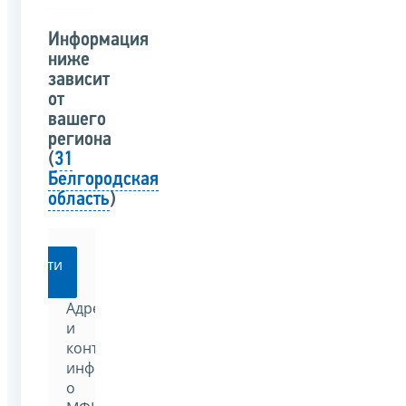
Информация
ниже
зависит
от
вашего
региона
(
31
Белгородская
область
)
Перейти
Адреса
и
контактную
информацию
о