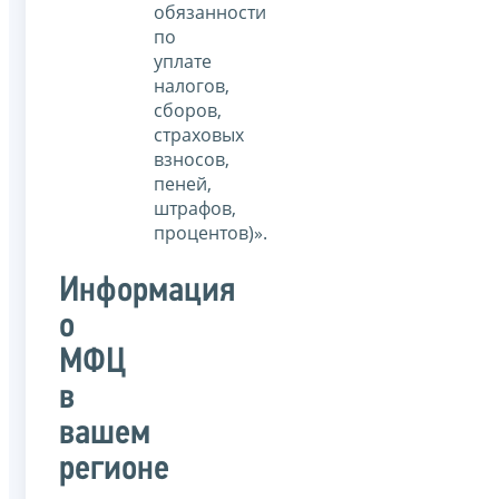
обязанности
по
уплате
налогов,
сборов,
страховых
взносов,
пеней,
штрафов,
процентов)».
Информация
о
МФЦ
в
вашем
регионе