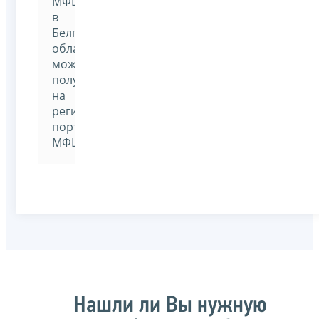
МФЦ
в
Белгородской
области
можно
получить
на
региональном
портале
МФЦ
Нашли ли Вы нужную