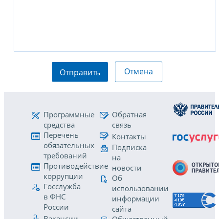
Отмена
Отправить
Программные
Обратная
средства
связь
Перечень
Контакты
обязательных
Подписка
требований
на
Противодействие
новости
коррупции
Об
Госслужба
использовании
в ФНС
информации
России
сайта
Вакансии