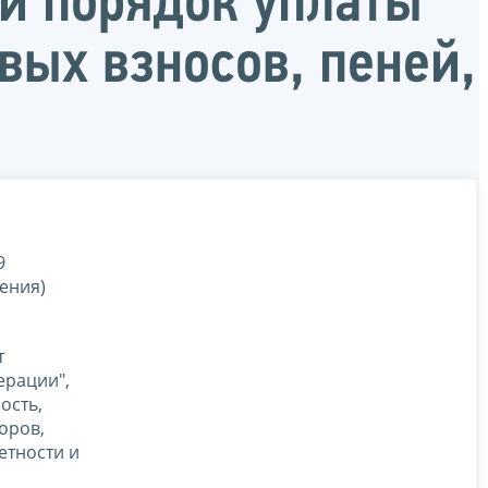
й порядок уплаты
овых взносов, пеней,
9
ения)
т
ерации",
ость,
оров,
етности и