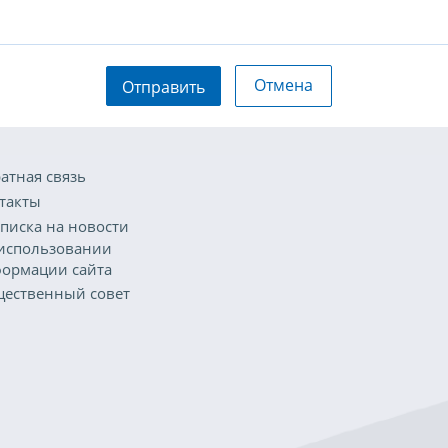
Отмена
Отправить
атная связь
такты
писка на новости
использовании
ормации сайта
ественный совет