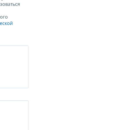
зоваться
ого
ческой