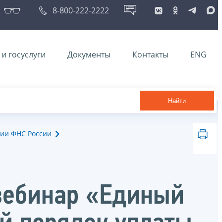
8-800-222-2222
и госуслуги
Документы
Контакты
ENG
Найти
ии ФНС России
вебинар «Единый