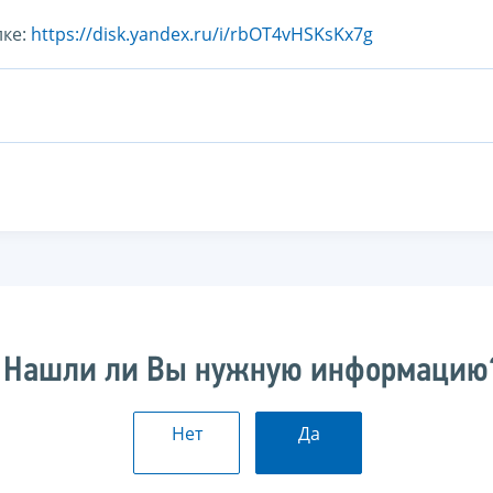
лке:
https://disk.yandex.ru/i/rbOT4vHSKsKx7g
Нашли ли Вы нужную информацию
Нет
Да