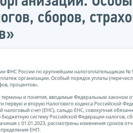
организации. Особы
огов, сборов, страх
в»
ции ФНС России по крупнейшим налогоплательщикам № 
платеж организации. Особый порядок уплаты (перечисл
фов, процентов».
 термины и понятия, вводимые Федеральным законом о
ти первую и вторую Налогового кодекса Российской Фед
й налоговый счет (ЕНС), сальдо ЕНС, совокупная обязанн
в бюджетную систему Российской Федерации налогов, сб
ачиная с 01.01.2023, рассмотрены изменения сроков отч
спределения ЕНП.