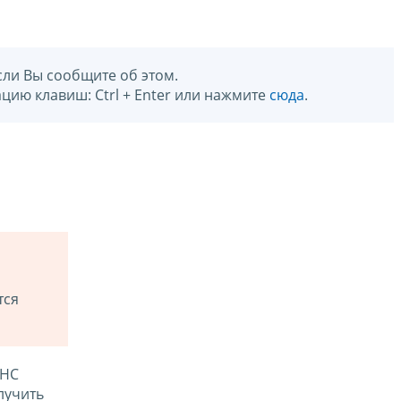
сли Вы сообщите об этом.
цию клавиш: Ctrl + Enter или нажмите
сюда
.
тся
ФНС
лучить