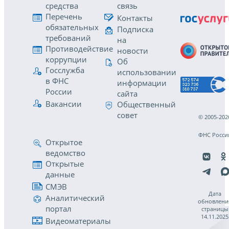
средства
связь
Перечень
Контакты
обязательных
Подписка
требований
на
Противодействие
новости
коррупции
Об
Госслужба
использовании
в ФНС
информации
России
сайта
Вакансии
Общественный
совет
© 2005-202
ФНС Росси
Открытое
ведомство
Открытые
данные
СМЭВ
Дата
Аналитический
обновлени
портал
страницы
14.11.2025
Видеоматериалы