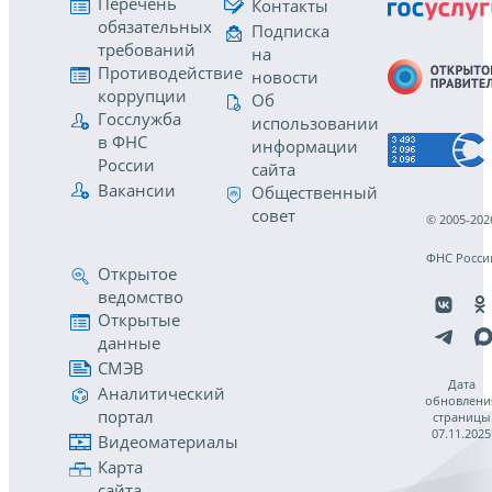
Перечень
Контакты
обязательных
Подписка
требований
на
Противодействие
новости
коррупции
Об
Госслужба
использовании
в ФНС
информации
России
сайта
Вакансии
Общественный
совет
© 2005-202
ФНС Росси
Открытое
ведомство
Открытые
данные
СМЭВ
Дата
Аналитический
обновлени
портал
страницы
07.11.2025
Видеоматериалы
Карта
сайта