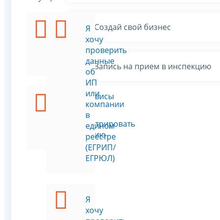
Создай свой бизнес
Я
Я
хочу
хочу
стать
проверить
ИП
данные
Запись на прием в инспекцию
об
ИП
или
Все сервисы
Я
компании
хочу
в
зарегистрировать
едином
компанию
реестре
(ЕГРИП/
ЕГРЮЛ)
Я
хочу