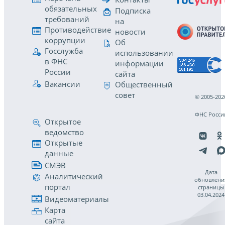
обязательных
Подписка
требований
на
Противодействие
новости
коррупции
Об
Госслужба
использовании
в ФНС
информации
России
сайта
Вакансии
Общественный
совет
© 2005-202
ФНС Росси
Открытое
ведомство
Открытые
данные
СМЭВ
Дата
Аналитический
обновлени
портал
страницы
03.04.2024
Видеоматериалы
Карта
сайта