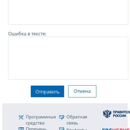
Ошибка в тексте:
Отмена
Отправить
Программные
Обратная
средства
связь
Перечень
Контакты