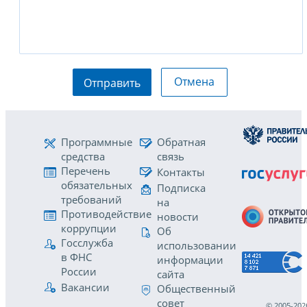
Отмена
Отправить
Программные
Обратная
средства
связь
Перечень
Контакты
обязательных
Подписка
требований
на
Противодействие
новости
коррупции
Об
Госслужба
использовании
в ФНС
информации
России
сайта
Вакансии
Общественный
совет
© 2005-202