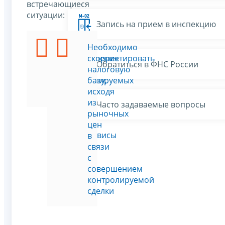
встречающиеся
ситуации:
Запись на прием в инспекцию
Подать
Необходимо
уведомление
скорректировать
Обратиться в ФНС России
о
налоговую
контролируемых
базу,
сделках
исходя
из
Часто задаваемые вопросы
рыночных
цен
Все сервисы
в
связи
с
совершением
контролируемой
сделки