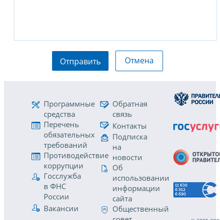
Отмена
Отправить
Программные
Обратная
средства
связь
Перечень
Контакты
обязательных
Подписка
требований
на
Противодействие
новости
коррупции
Об
Госслужба
использовании
в ФНС
информации
России
сайта
Вакансии
Общественный
совет