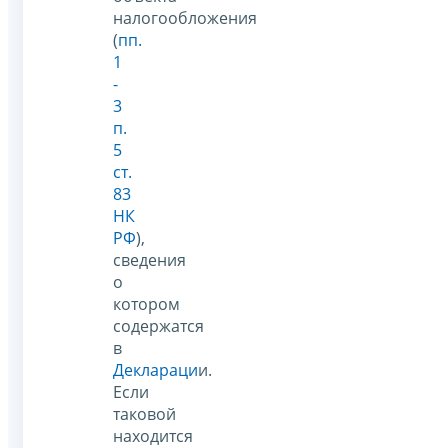
налогообложения
(
пп.
1
-
3
п.
5
ст.
83
НК
РФ
),
сведения
о
котором
содержатся
в
Деклараци
и.
Если
таковой
находится