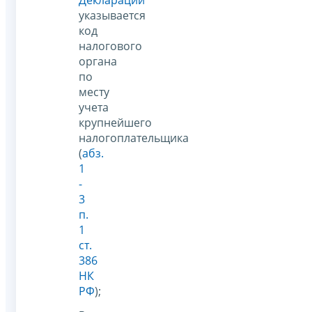
указывается
код
налогового
органа
по
месту
учета
крупнейшего
налогоплательщика
(
абз.
1
-
3
п.
1
ст.
386
НК
РФ
);