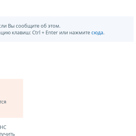
сли Вы сообщите об этом.
цию клавиш: Ctrl + Enter или нажмите
сюда
.
тся
ФНС
лучить