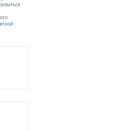
зоваться
ого
ческой