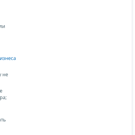
ли
бизнеса
у не
е
ра;
ать