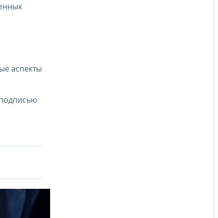
венных
ые аспекты
 подписью