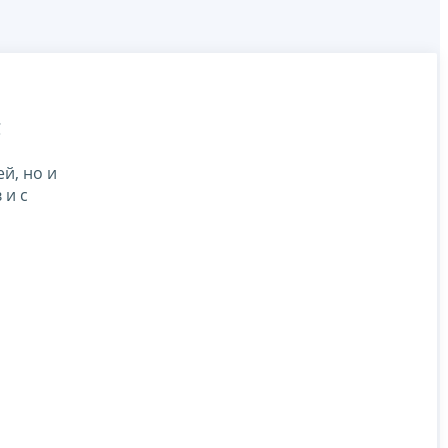
С
й, но и
 и с