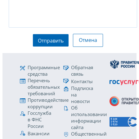
Отмена
Отправить
Программные
Обратная
средства
связь
Перечень
Контакты
обязательных
Подписка
требований
на
Противодействие
новости
коррупции
Об
Госслужба
использовании
в ФНС
информации
России
сайта
Вакансии
Общественный