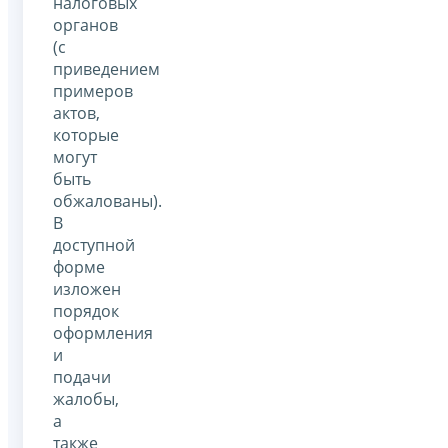
налоговых
органов
(с
приведением
примеров
актов,
которые
могут
быть
обжалованы).
В
доступной
форме
изложен
порядок
оформления
и
подачи
жалобы,
а
также