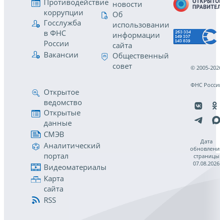
Противодействие
новости
коррупции
Об
Госслужба
использовании
в ФНС
информации
России
сайта
Вакансии
Общественный
совет
© 2005-202
ФНС Росси
Открытое
ведомство
Открытые
данные
СМЭВ
Дата
Аналитический
обновлени
портал
страницы
07.08.2026
Видеоматериалы
Карта
сайта
RSS