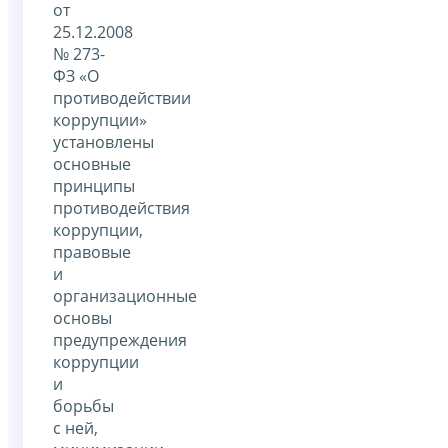
от
25.12.2008
№ 273-
ФЗ «О
противодействии
коррупции»
установлены
основные
принципы
противодействия
коррупции,
правовые
и
организационные
основы
предупреждения
коррупции
и
борьбы
с ней,