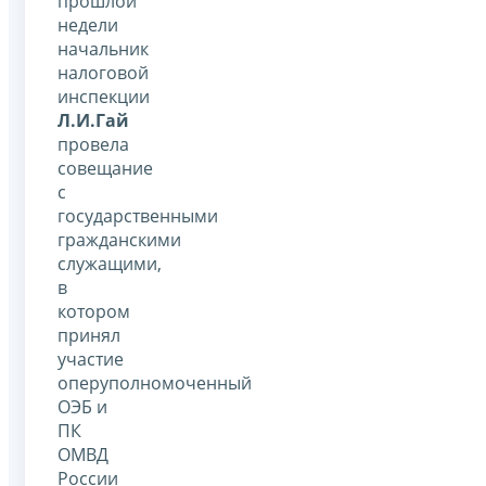
прошлой
недели
начальник
налоговой
инспекции
Л.И.Гай
провела
совещание
с
государственными
гражданскими
служащими,
в
котором
принял
участие
оперуполномоченный
ОЭБ и
ПК
ОМВД
России