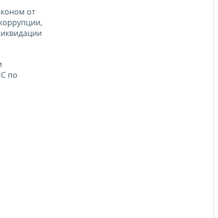
аконом от
коррупции,
ликвидации
и
НС по