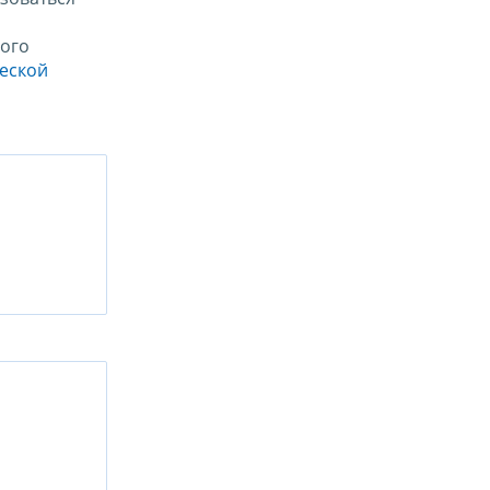
ого
ческой