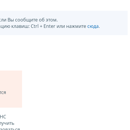
сли Вы сообщите об этом.
цию клавиш: Ctrl + Enter или нажмите
сюда
.
тся
ФНС
лучить
зоваться