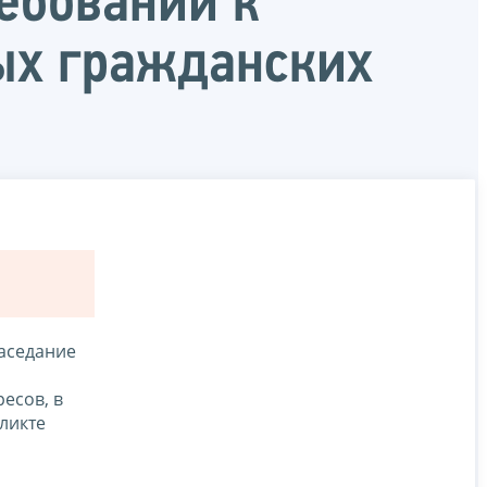
ебований к
ых гражданских
заседание
есов, в
ликте