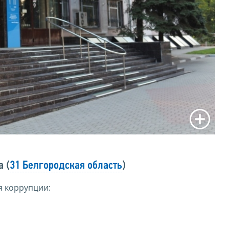
 (
31 Белгородская область
)
я коррупции: