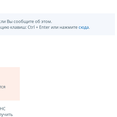
сли Вы сообщите об этом.
цию клавиш: Ctrl + Enter или нажмите
сюда
.
тся
ФНС
лучить