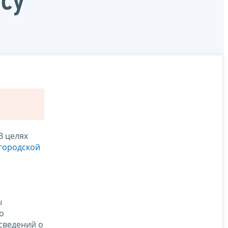
су
В целях
городской
ы
о
сведений о