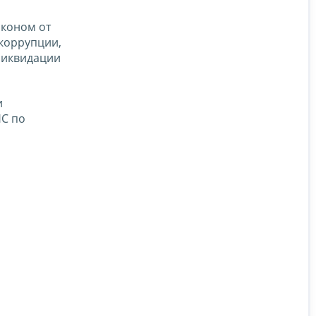
аконом от
коррупции,
ликвидации
и
НС по