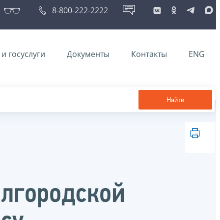
8-800-222-2222
и госуслуги
Документы
Контакты
ENG
Найти
лгородской