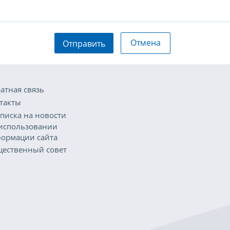
Отмена
Отправить
атная связь
такты
писка на новости
использовании
ормации сайта
ественный совет