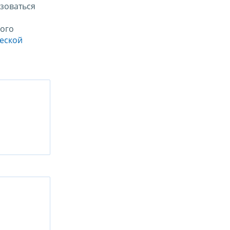
зоваться
ого
ческой