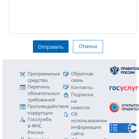
Отмена
Отправить
Программные
Обратная
средства
связь
Перечень
Контакты
обязательных
Подписка
требований
на
Противодействие
новости
коррупции
Об
Госслужба
использовании
в ФНС
информации
России
сайта