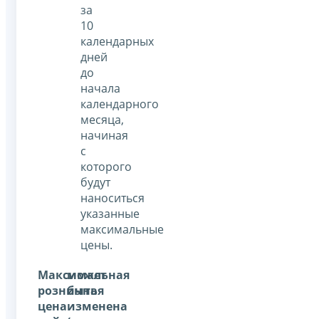
за
10
календарных
дней
до
начала
календарного
месяца,
начиная
с
которого
будут
наноситься
указанные
максимальные
цены.
Максимальная
может
розничная
быть
цена
изменена