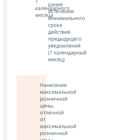
1
ранее
календарного
истечения
месяца
минимального
срока
действия
предыдущего
уведомления
(1 календарный
месяц)
Нанесение
максимальной
розничной
цены,
отличной
от
максимальной
розничной