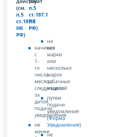
действует
(см.
(см.
п.5
п.5
ст.187.1
ст.187.1
НК
НК
РФ
)
РФ
)
на
начиная
все
с
марки
1-
или
го
несколько
числа
марок
месяца,
табачных
следующего
изделий
за
путем
датой
подачи
подачи
уведомления
уведомления
(
Форма
не
Уведомления
)
менее
не