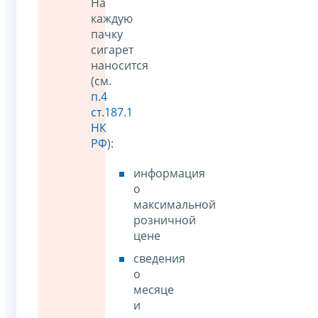
На
каждую
пачку
сигарет
наносится
(см.
п.4
ст.187.1
НК
РФ
):
информация
о
максимальной
розничной
цене
сведения
о
месяце
и