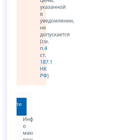
цены,
указанной
в
уведомлении,
не
допускается
(см.
п.4
ст.
187.1
НК
РФ
)
Перейти
Информация
о
максимальных
розничных