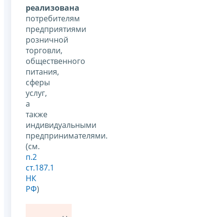
реализована
потребителям
предприятиями
розничной
торговли,
общественного
питания,
сферы
услуг,
а
также
индивидуальными
предпринимателями.
(см.
п.2
ст.187.1
НК
РФ
)