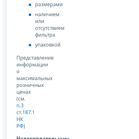
размерами
наличием
или
отсутствием
фильтра
упаковкой
Представление
информации
о
максимальных
розничных
ценах
(см.
п.3
ст.187.1
НК
РФ
)