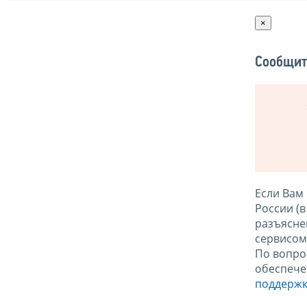
×
Сообщит
Если Вам
России (
разъясне
сервисо
По вопро
обеспече
поддержк