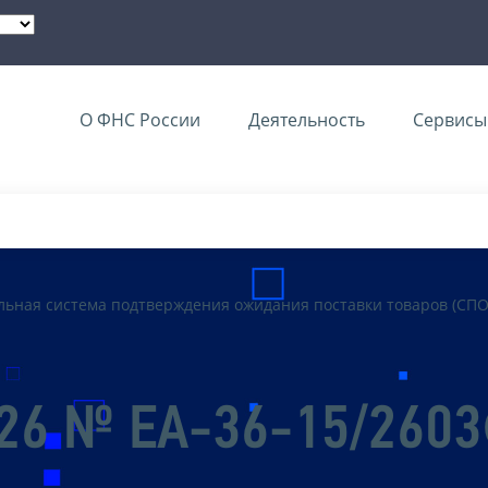
О ФНС России
Деятельность
Сервисы 
ьная система подтверждения ожидания поставки товаров (СПО
026 № ЕА-36-15/260