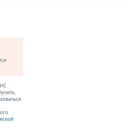
тся
ФНС
лучить
зоваться
ого
ческой