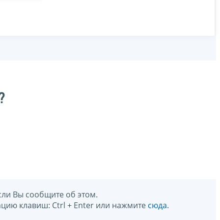
?
сли Вы сообщите об этом.
цию клавиш: Ctrl + Enter или нажмите
сюда
.