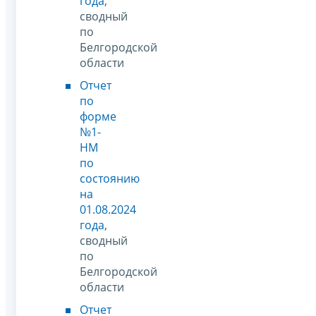
года
,
сводный
по
Белгородской
области
Отчет
по
форме
№1-
НМ
по
состоянию
на
01.08.2024
года
,
сводный
по
Белгородской
области
Отчет