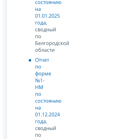
состоянию
на
01.01.2025
года
,
сводный
по
Белгородской
области
Отчет
по
форме
№1-
НМ
по
состоянию
на
01.12.2024
года
,
сводный
по