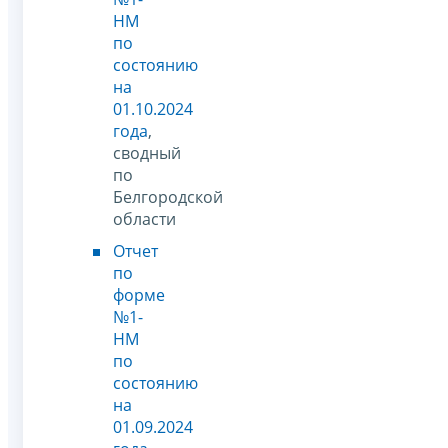
НМ
по
состоянию
на
01.10.2024
года
,
сводный
по
Белгородской
области
Отчет
по
форме
№1-
НМ
по
состоянию
на
01.09.2024