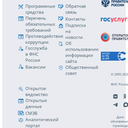
Программные
Обратная
средства
связь
Перечень
Контакты
обязательных
Подписка
требований
на
Противодействие
новости
коррупции
Об
Госслужба
использовании
в ФНС
информации
России
сайта
Вакансии
Общественный
совет
© 2005-202
ФНС Росси
Открытое
ведомство
Открытые
данные
СМЭВ
Дата
Аналитический
обновлени
портал
страницы