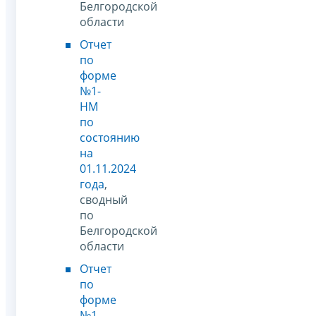
Белгородской
области
Отчет
по
форме
№1-
НМ
по
состоянию
на
01.11.2024
года
,
сводный
по
Белгородской
области
Отчет
по
форме
№1-