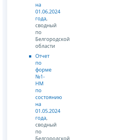
на
01.06.2024
года
,
сводный
по
Белгородской
области
Отчет
по
форме
№1-
НМ
по
состоянию
на
01.05.2024
года
,
сводный
по
Белгородской