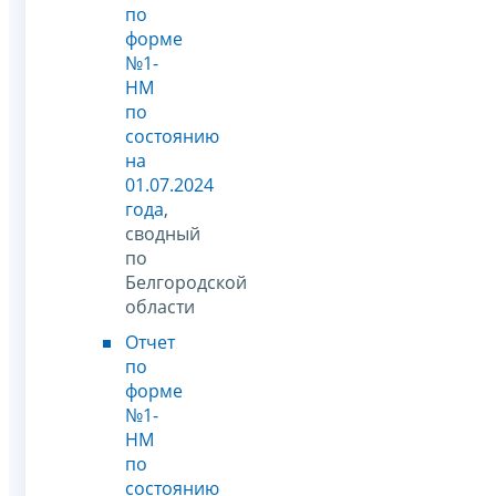
по
форме
№1-
НМ
по
состоянию
на
01.07.2024
года
,
сводный
по
Белгородской
области
Отчет
по
форме
№1-
НМ
по
состоянию