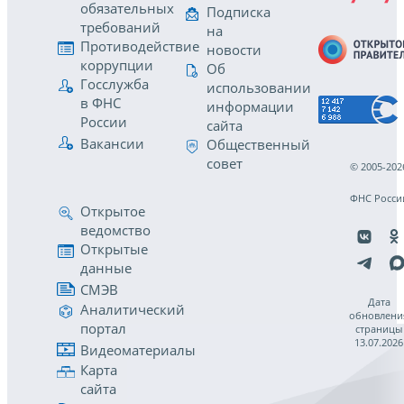
обязательных
Подписка
требований
на
Противодействие
новости
коррупции
Об
Госслужба
использовании
в ФНС
информации
России
сайта
Вакансии
Общественный
совет
© 2005-202
ФНС Росси
Открытое
ведомство
Открытые
данные
СМЭВ
Дата
Аналитический
обновлени
портал
страницы
13.07.2026
Видеоматериалы
Карта
сайта