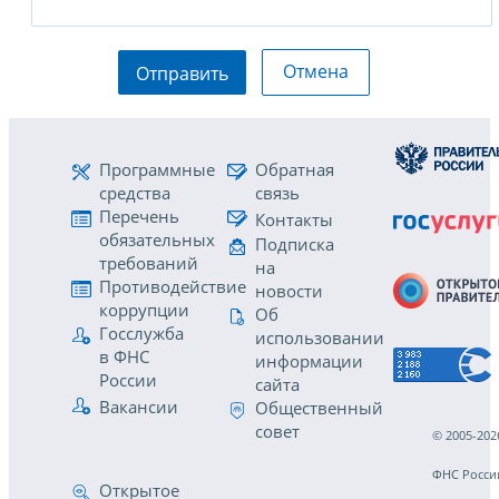
Отмена
Отправить
Программные
Обратная
средства
связь
Перечень
Контакты
обязательных
Подписка
требований
на
Противодействие
новости
коррупции
Об
Госслужба
использовании
в ФНС
информации
России
сайта
Вакансии
Общественный
совет
© 2005-202
ФНС Росси
Открытое