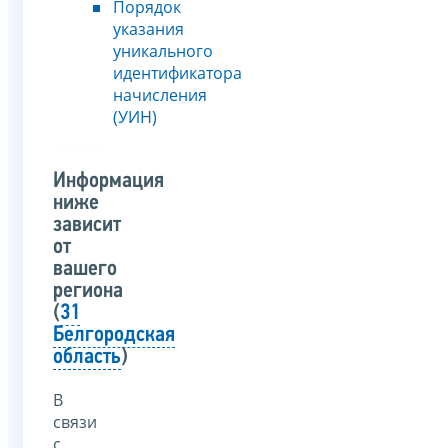
Порядок
указания
уникального
идентификатора
начисления
(УИН)
Информация
ниже
зависит
от
вашего
региона
(
31
Белгородская
область
)
В
связи
с