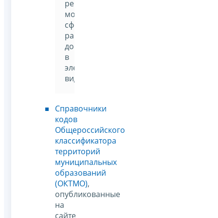
реквизитов
можно
сформировать
расчетный
документ
в
электронном
виде
Справочники
кодов
Общероссийского
классификатора
территорий
муниципальных
образований
(ОКТМО)
,
опубликованные
на
сайте