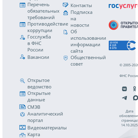
Перечень
Контакты
обязательных
Подписка
требований
на
Противодействие
новости
коррупции
Об
Госслужба
использовании
в ФНС
информации
России
сайта
Вакансии
Общественный
совет
© 2005-202
ФНС Росси
Открытое
ведомство
Открытые
данные
СМЭВ
Дата
Аналитический
обновлени
портал
страницы
14.10.2025
Видеоматериалы
Карта