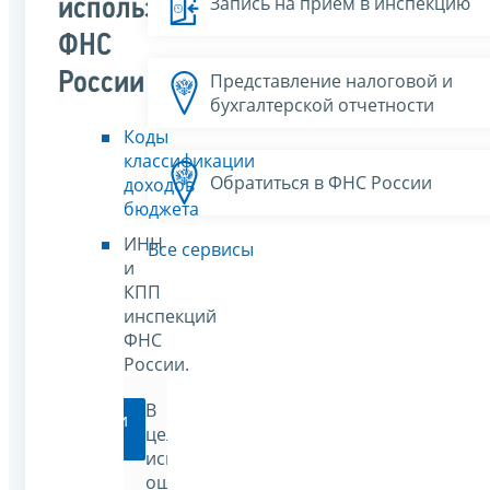
Запись на прием в инспекцию
используемые
ФНС
России
Представление налоговой и
бухгалтерской отчетности
Коды
классификации
Обратиться в ФНС России
доходов
бюджета
ИНН
Все сервисы
и
КПП
инспекций
ФНС
России.
В
Перейти
целях
исключения
ошибок