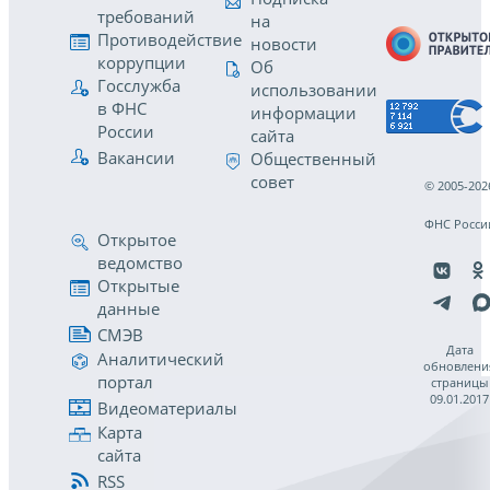
требований
на
Противодействие
новости
коррупции
Об
Госслужба
использовании
в ФНС
информации
России
сайта
Вакансии
Общественный
совет
© 2005-202
ФНС Росси
Открытое
ведомство
Открытые
данные
СМЭВ
Дата
Аналитический
обновлени
портал
страницы
09.01.2017
Видеоматериалы
Карта
сайта
RSS