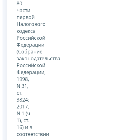
80
части
первой
Налогового
кодекса
Российской
Федерации
(Собрание
законодательства
Российской
Федерации,
1998,
N 31,
ст.
3824;
2017,
N 1 (ч.
1), ст.
16) и в
соответствии