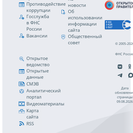
Противодействие
новости
коррупции
Об
Госслужба
использовании
в ФНС
информации
России
сайта
Вакансии
Общественный
совет
© 2005-202
ФНС Росси
Открытое
ведомство
Открытые
данные
СМЭВ
Дата
Аналитический
обновлени
портал
страницы
09.08.2026
Видеоматериалы
Карта
сайта
RSS