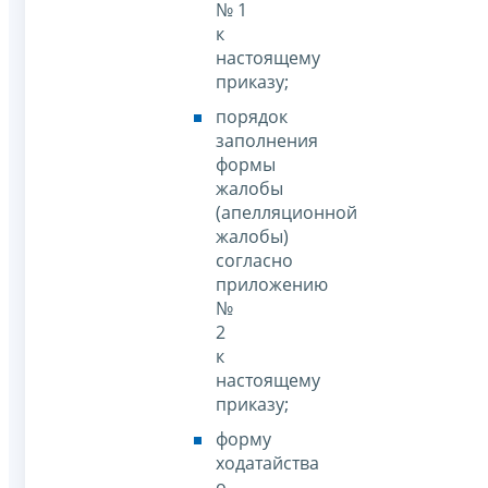
№ 1
к
настоящему
приказу;
порядок
заполнения
формы
жалобы
(апелляционной
жалобы)
согласно
приложению
№
2
к
настоящему
приказу;
форму
ходатайства
о