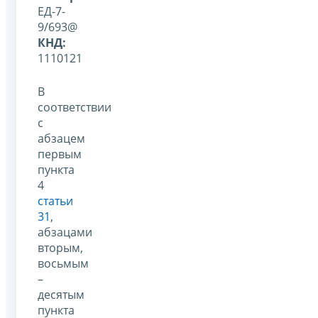
ЕД-7-
9/693@
КНД:
1110121
В
соответствии
с
абзацем
первым
пункта
4
статьи
31
,
абзацами
вторым,
восьмым
–
десятым
пункта