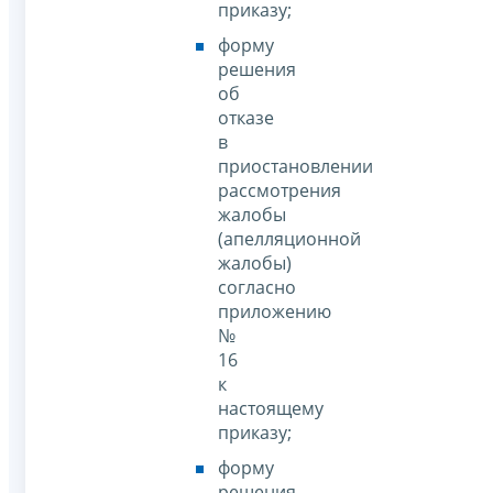
приказу;
форму
решения
об
отказе
в
приостановлении
рассмотрения
жалобы
(апелляционной
жалобы)
согласно
приложению
№
16
к
настоящему
приказу;
форму
решения