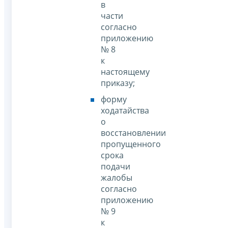
в
части
согласно
приложению
№ 8
к
настоящему
приказу;
форму
ходатайства
о
восстановлении
пропущенного
срока
подачи
жалобы
согласно
приложению
№ 9
к