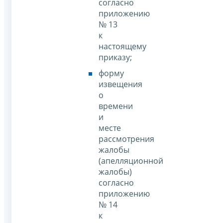
согласно
приложению
№ 13
к
настоящему
приказу;
форму
извещения
о
времени
и
месте
рассмотрения
жалобы
(апелляционной
жалобы)
согласно
приложению
№ 14
к