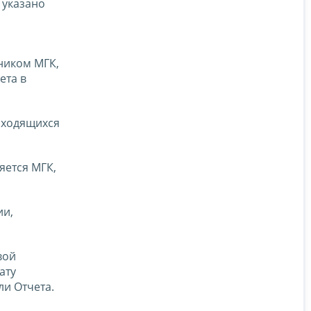
 указано
ником МГК,
ета в
аходящихся
яется МГК,
ии,
вой
ату
ли Отчета.