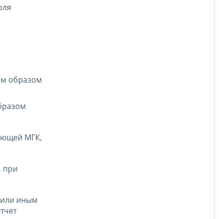
оля
ым образом
образом
вующей МГК,
, при
К или иным
Отчет