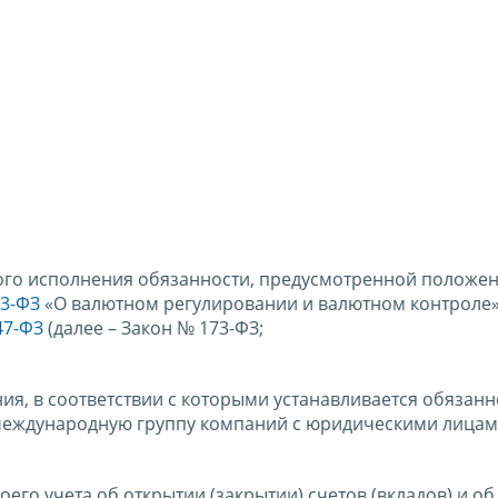
ного исполнения обязанности, предусмотренной положе
73-ФЗ
«О валютном регулировании и валютном контроле»
47-ФЗ
(далее – Закон № 173-ФЗ;
ния, в соответствии с которыми устанавливается обязанн
 международную группу компаний с юридическими лицам
его учета об открытии (закрытии) счетов (вкладов) и об