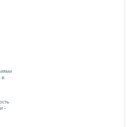
ниями
 в
ость
и –