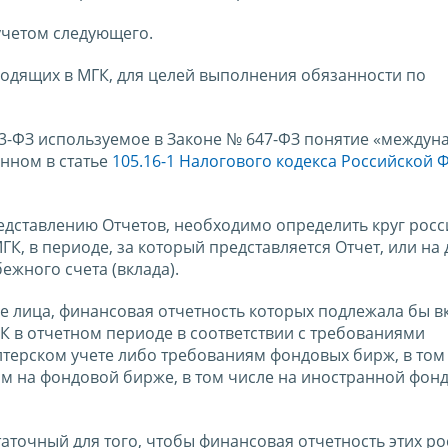
учетом следующего.
ходящих в МГК, для целей выполнения обязанности по
173-ФЗ используемое в Законе № 647-ФЗ понятие «междун
анном в статье
105.16-1 Налогового кодекса Российской
едставлению Отчетов, необходимо определить круг росс
, в периоде, за который представляется Отчет, или на 
ежного счета (вклада).
е лица, финансовая отчетность которых подлежала бы 
 в отчетном периоде в соответствии с требованиями
лтерском учете либо требованиям фондовых бирж, в том
ам на фондовой бирже, в том числе на иностранной фон
таточный для того, чтобы финансовая отчетность этих р