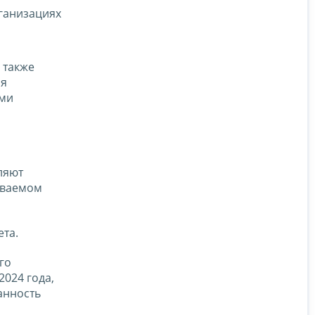
рганизациях
 также
ия
ыми
ляют
иваемом
ета.
го
2024 года,
анность