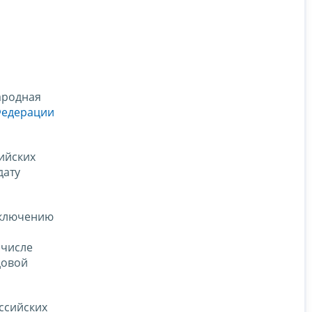
ародная
 Федерации
ийских
дату
включению
 числе
довой
оссийских