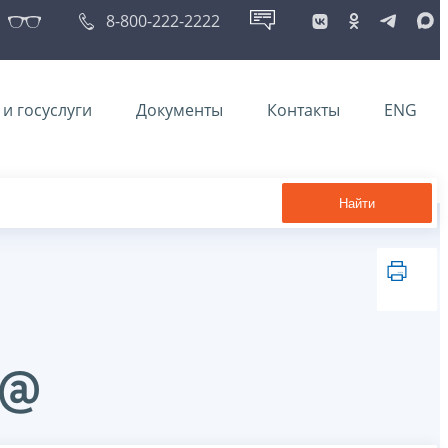
8-800-222-2222
и госуслуги
Документы
Контакты
ENG
Найти
5@