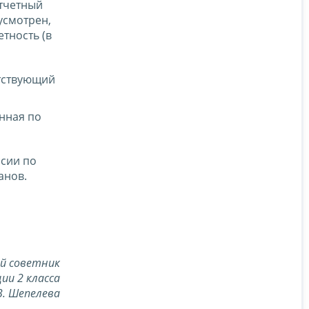
отчетный
дусмотрен,
тность (в
тствующий
нная по
сии по
анов.
й советник
ии 2 класса
В. Шепелева