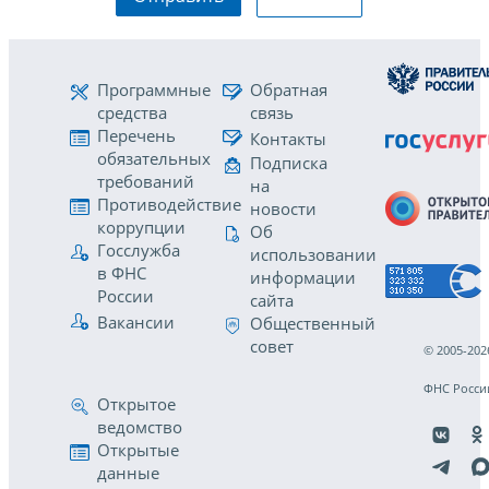
Программные
Обратная
средства
связь
Перечень
Контакты
обязательных
Подписка
требований
на
Противодействие
новости
коррупции
Об
Госслужба
использовании
в ФНС
информации
России
сайта
Вакансии
Общественный
совет
© 2005-202
ФНС Росси
Открытое
ведомство
Открытые
данные