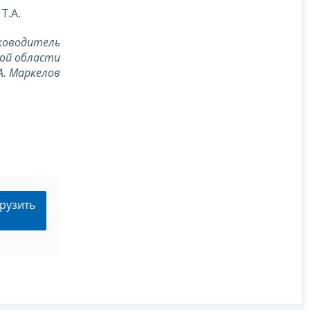
Т.А.
ководитель
кой области
А. Маркелов
рузить