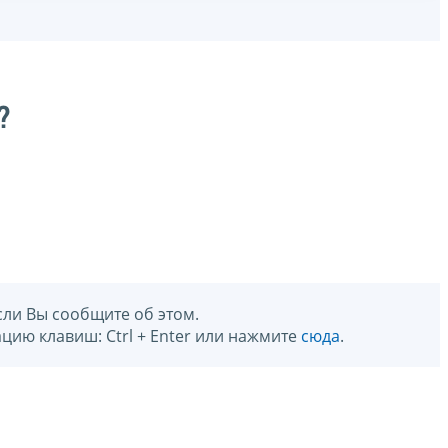
?
сли Вы сообщите об этом.
цию клавиш: Ctrl + Enter или нажмите
сюда
.