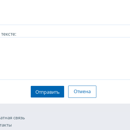
тексте:
Отмена
Отправить
атная связь
такты