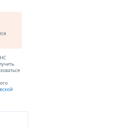
тся
ФНС
лучить
зоваться
ого
ческой