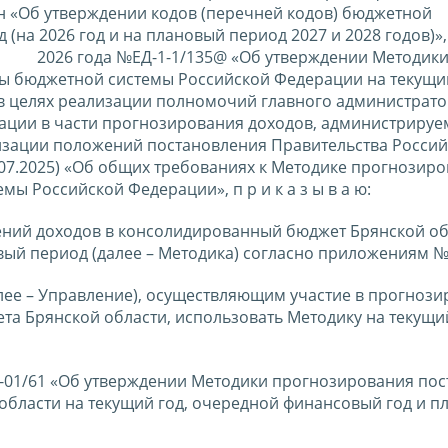
н «Об утверждении кодов (перечней кодов) бюджетной
(на 2026 год и на плановый период 2027 и 2028 годов)»,
 2026 года №ЕД-1-1/135@ «Об утверждении Методик
ы бюджетной системы Российской Федерации на текущий
в целях реализации полномочий главного администрато
ции в части прогнозирования доходов, администриру
лизации положений постановления Правительства Росси
3.07.2025) «Об общих требованиях к Методике прогнозир
ы Российской Федерации», п р и к а з ы в а ю:
ений доходов в консолидированный бюджет Брянской об
вый период (далее – Методика) согласно приложениям №
алее – Управление), осуществляющим участие в прогноз
а Брянской области, использовать Методику на текущий
00-01/61 «Об утверждении Методики прогнозирования по
бласти на текущий год, очередной финансовый год и п