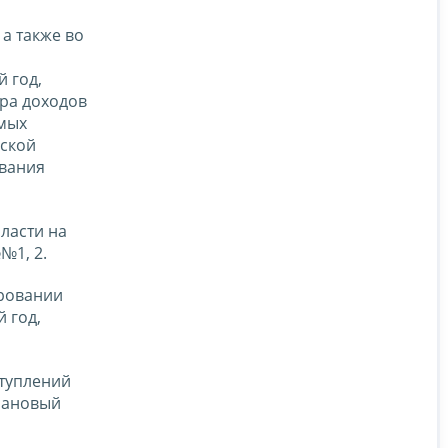
 а также во
и
 год,
ра доходов
емых
йской
ования
ласти на
№1, 2.
ировании
 год,
ступлений
лановый