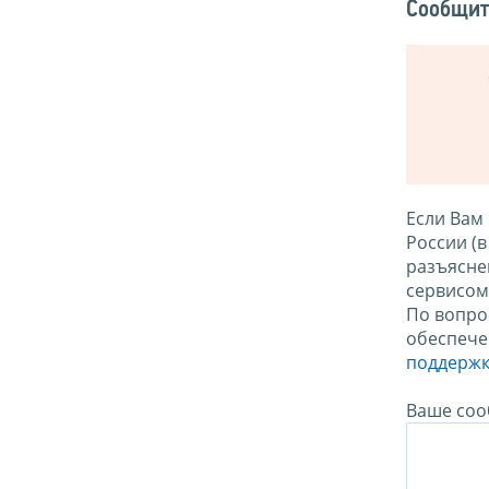
Сообщит
Если Вам
России (
разъясне
сервисо
По вопро
обеспече
поддержк
Ваше соо