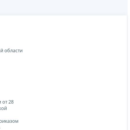
й области
 от 28
кой
приказом
в