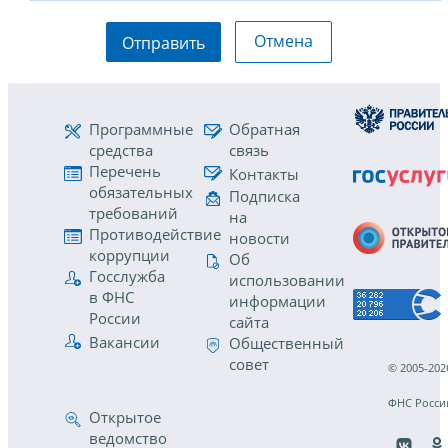
Отмена
Отправить
Программные
Обратная
средства
связь
Перечень
Контакты
обязательных
Подписка
требований
на
Противодействие
новости
коррупции
Об
Госслужба
использовании
в ФНС
информации
России
сайта
Вакансии
Общественный
совет
© 2005-202
ФНС Росси
Открытое
ведомство