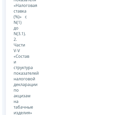
«Налоговая
ставка
(%)» с
N(1)
до
N(3.1).
2.
Части
V-V
«Состав
и
структура
показателей
налоговой
декларации
по
акцизам
на
табачные
изделия»