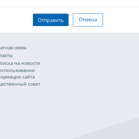
Отмена
Отправить
атная связь
такты
писка на новости
использовании
ормации сайта
ественный совет