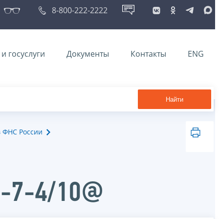
8-800-222-2222
и госуслуги
Документы
Контакты
ENG
Найти
в ФНС России
Д-7-4/10@