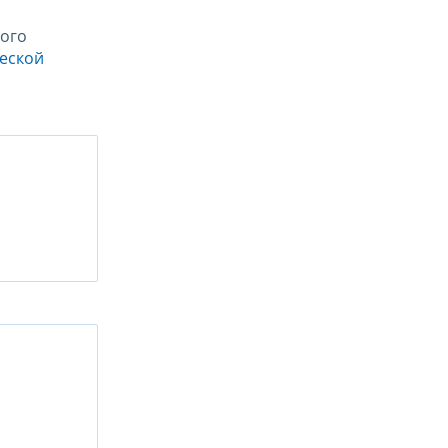
ого
ческой