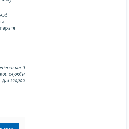
«Об
ой
ппарате
едеральной
вой службы
Д.В Егоров