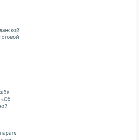
жданской
логовой
ужбе
«Об
ной
ппарате
ящему