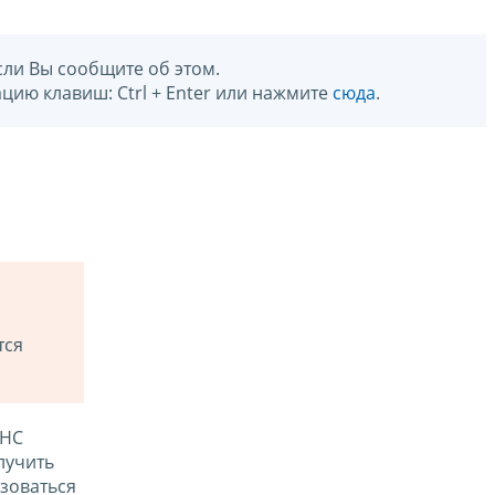
сли Вы сообщите об этом.
цию клавиш: Ctrl + Enter или нажмите
сюда
.
тся
ФНС
лучить
зоваться