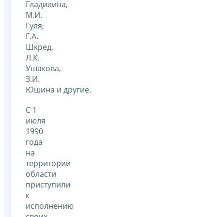
Гладилина,
М.И.
Гуля,
Г.А.
Шкред,
Л.К.
Ушакова,
З.И.
Юшина и другие.
С 1
июля
1990
года
на
территории
области
приступили
к
исполнению
своих