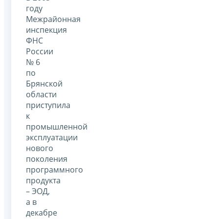
году
Межрайонная
инспекция
ФНС
России
№ 6
по
Брянской
области
приступила
к
промышленной
эксплуатации
нового
поколения
программного
продукта
– ЭОД,
а в
декабре