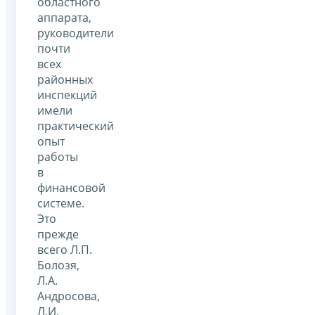
областного
аппарата,
руководители
почти
всех
районных
инспекций
имели
практический
опыт
работы
в
финансовой
системе.
Это
прежде
всего Л.П.
Болозя,
Л.А.
Андросова,
Л.И.