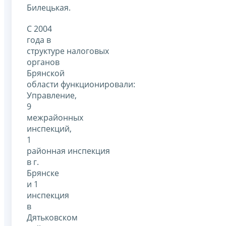
Билецькая.
С 2004
года в
структуре налоговых
органов
Брянской
области функционировали:
Управление,
9
межрайонных
инспекций,
1
районная инспекция
в г.
Брянске
и 1
инспекция
в
Дятьковском