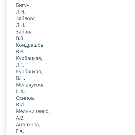
Бигун,
Л.И.
Зяблова,
Л.Н.
Забава,
В.В.
Кондрашов,
В.В.
Курбацкая,
Л.Г.
Курбацкая,
В.Н.
Мельчукова,
Н.Ф.
Осипов,
В.И.
Мельниченко,
А.В.
Антюхова,
Г.А.