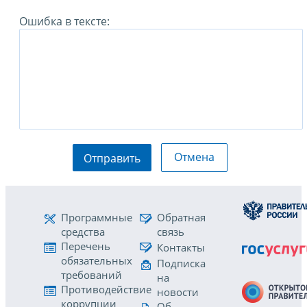
Ошибка в тексте:
Отмена
Отправить
Программные
Обратная
средства
связь
Перечень
Контакты
обязательных
Подписка
требований
на
Противодействие
новости
коррупции
Об