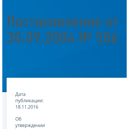
Постановление от
30.09.2004 № 506
Дата
публикации:
18.11.2016
Об
утверждении