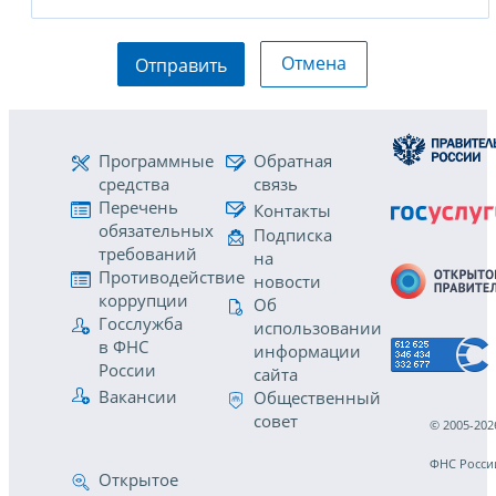
Отмена
Отправить
Программные
Обратная
средства
связь
Перечень
Контакты
обязательных
Подписка
требований
на
Противодействие
новости
коррупции
Об
Госслужба
использовании
в ФНС
информации
России
сайта
Вакансии
Общественный
совет
© 2005-202
ФНС Росси
Открытое