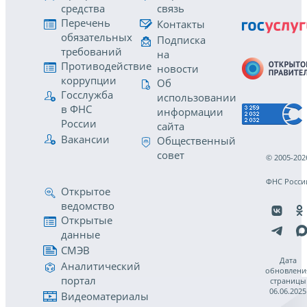
средства
связь
Перечень
Контакты
обязательных
Подписка
требований
на
Противодействие
новости
коррупции
Об
Госслужба
использовании
в ФНС
информации
России
сайта
Вакансии
Общественный
совет
© 2005-202
ФНС Росси
Открытое
ведомство
Открытые
данные
СМЭВ
Дата
Аналитический
обновлени
портал
страницы
06.06.2025
Видеоматериалы