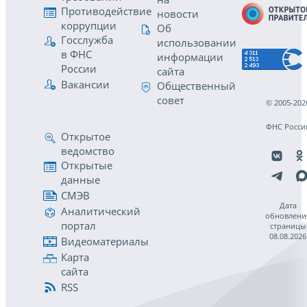
Противодействие
новости
коррупции
Об
Госслужба
использовании
в ФНС
информации
России
сайта
Вакансии
Общественный
совет
© 2005-202
ФНС Росси
Открытое
ведомство
Открытые
данные
СМЭВ
Дата
Аналитический
обновлени
портал
страницы
08.08.2026
Видеоматериалы
Карта
сайта
RSS