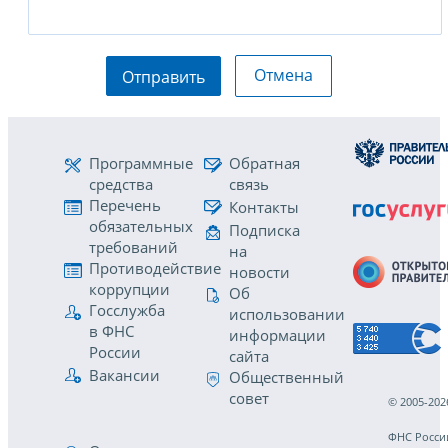
Отмена
Отправить
Программные
Обратная
средства
связь
Перечень
Контакты
обязательных
Подписка
требований
на
Противодействие
новости
коррупции
Об
Госслужба
использовании
в ФНС
информации
России
сайта
Вакансии
Общественный
совет
© 2005-202
ФНС Росси