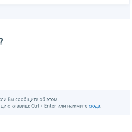
?
сли Вы сообщите об этом.
цию клавиш: Ctrl + Enter или нажмите
сюда
.