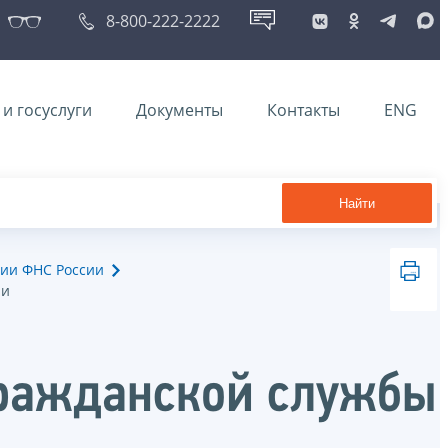
8-800-222-2222
и госуслуги
Документы
Контакты
ENG
Найти
ии ФНС России
ии
гражданской службы