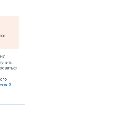
тся
ФНС
лучить
зоваться
ого
ческой