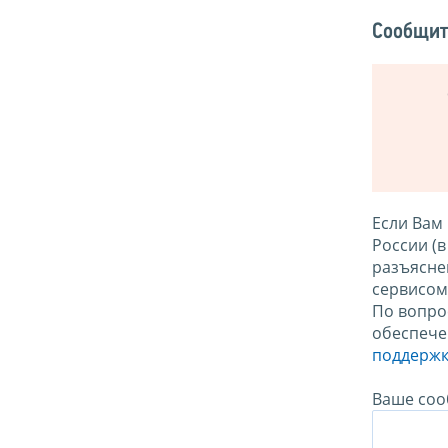
Сообщит
Если Вам
России (
разъясне
сервисо
По вопро
обеспече
поддержк
Ваше соо