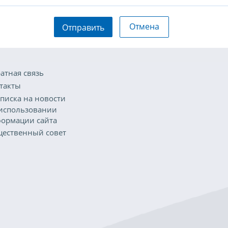
Отмена
Отправить
атная связь
такты
писка на новости
использовании
ормации сайта
ественный совет