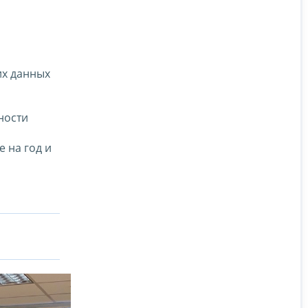
их данных
ности
 на год и