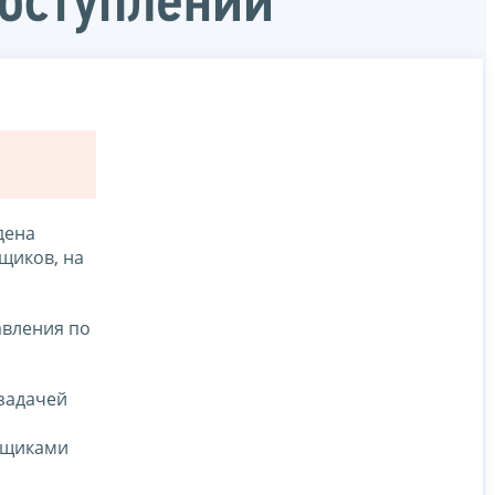
поступлений
дена
щиков, на
авления по
задачей
ьщиками