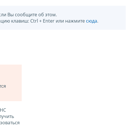
сли Вы сообщите об этом.
цию клавиш: Ctrl + Enter или нажмите
сюда
.
тся
ФНС
лучить
зоваться