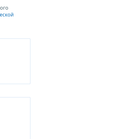
ого
ческой