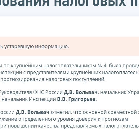
рования налоговых 
ать устаревшую информацию.
ии по крупнейшим налогоплательщикам № 4 была прове
нспекции с представителями крупнейших налогоплатель
 прогнозирования налоговых поступлений.
 Руководителя ФНС России
Д.В. Вольвач
, начальник Упр
, начальник Инспекции
В.В. Григорьев
.
России
Д.В. Вольвач
отметил, что основной совместной 
тижение определенного уровня доверия к прогнозам
при повышении качества представляемых налогоплател