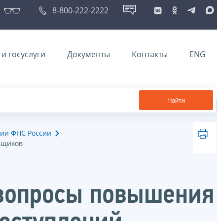
8-800-222-2222
и госуслуги
Документы
Контакты
ENG
Найти
ии ФНС России
ьщиков
 вопросы повышения