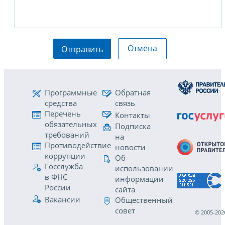
Отмена
Отправить
Программные
Обратная
средства
связь
Перечень
Контакты
обязательных
Подписка
требований
на
Противодействие
новости
коррупции
Об
Госслужба
использовании
в ФНС
информации
России
сайта
Вакансии
Общественный
совет
© 2005-202