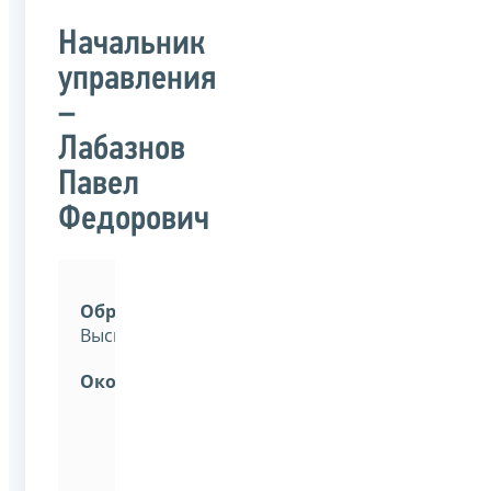
Начальник
управления
–
Лабазнов
Павел
Федорович
Образование:
Высшее.
Окончил:
Волгоградский
государственный
университет