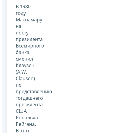
В 1980
году
Макнамару
на
посту
президента
Всемирного
банка
сменил
Клаузен
(A.W.
Clausen)
по
представлению
тогдашнего
президента
США
Рональда
Рейгана.
В этот