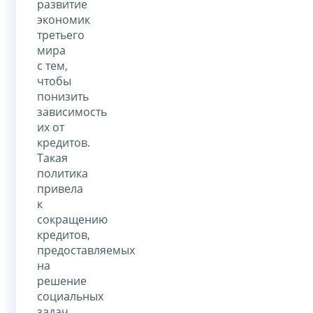
развитие
экономик
третьего
мира
с тем,
чтобы
понизить
зависимость
их от
кредитов.
Такая
политика
привела
к
сокращению
кредитов,
предоставляемых
на
решение
социальных
задач.