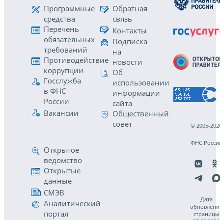
Программные
Обратная
средства
связь
Перечень
Контакты
обязательных
Подписка
требований
на
Противодействие
новости
коррупции
Об
Госслужба
использовании
в ФНС
информации
России
сайта
Вакансии
Общественный
совет
© 2005-202
ФНС Росси
Открытое
ведомство
Открытые
данные
СМЭВ
Дата
Аналитический
обновлени
портал
страницы