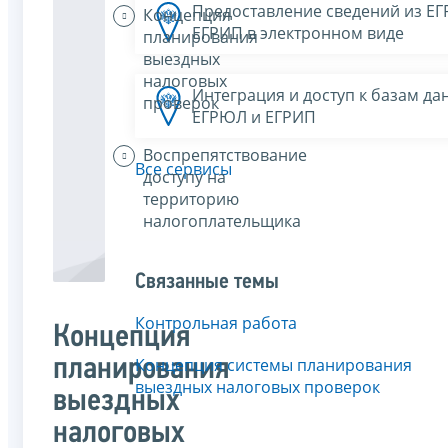
Предоставление сведений из Е
Концепция
ЕГРИП в электронном виде
планирования
выездных
налоговых
Интеграция и доступ к базам да
проверок
ЕГРЮЛ и ЕГРИП
Воспрепятствование
Все сервисы
доступу на
территорию
налогоплательщика
Связанные темы
Контрольная работа
Концепция
планирования
Концепция системы планирования
выездных налоговых проверок
выездных
налоговых