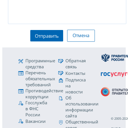
Отмена
Отправить
Программные
Обратная
средства
связь
Перечень
Контакты
обязательных
Подписка
требований
на
Противодействие
новости
коррупции
Об
Госслужба
использовании
в ФНС
информации
России
сайта
© 2005-202
Вакансии
Общественный
совет