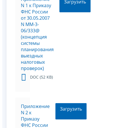
Загрузить
N 1 к Приказу
ФНС России
от 30.05.2007
N ММ-3-
06/333@
(концепция
системы
планирования
выездных
налоговых
проверок)
DOC (52 KB)
Приложение
Загрузить
N 2 к
Приказу
ФНС России