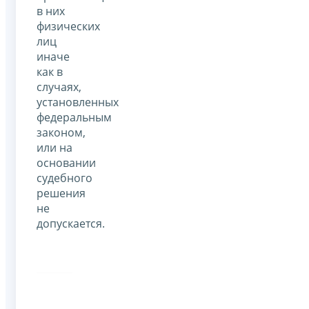
в них
физических
лиц
иначе
как в
случаях,
установленных
федеральным
законом,
или на
основании
судебного
решения
не
допускается.