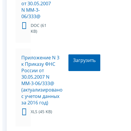
от 30.05.2007
N ММ-3-
06/333@
DOC (61
KB)
Приложение N 3
Загрузить
к Приказу ФНС
России от
30.05.2007 N
ММ-3-06/333@
(актуализировано
с учетом данных
за 2016 год)
XLS (45 KB)