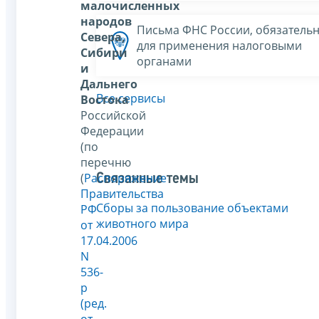
малочисленных
народов
Письма ФНС России, обязатель
Севера,
для применения налоговыми
Сибири
органами
и
Дальнего
Все сервисы
Востока
Российской
Федерации
(по
перечню
(
Распоряжение
Связанные темы
Правительства
Сборы за пользование объектами
РФ
животного мира
от
17.04.2006
N
536-
р
(ред.