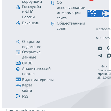
коррупции
Об
Госслужба
использовании
в ФНС
информации
России
сайта
Вакансии
Общественный
совет
© 2005-202
ФНС Росси
Открытое
ведомство
Открытые
данные
СМЭВ
Дата
Аналитический
обновлени
портал
страницы
25.12.2025
Видеоматериалы
Карта
сайта
RSS
Цвет шрифта и фона