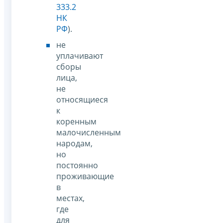
333.2
НК
РФ
).
не
уплачивают
сборы
лица,
не
относящиеся
к
коренным
малочисленным
народам,
но
постоянно
проживающие
в
местах,
где
для