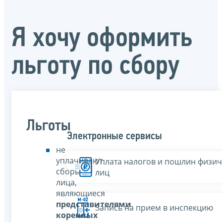
Я хочу оформить
льготу по сбору
Льготы
Электронные сервисы
не
уплачивают
Уплата налогов и пошлин физич
сборы
лиц
лица,
являющиеся
представителями
Запись на прием в инспекцию
коренных