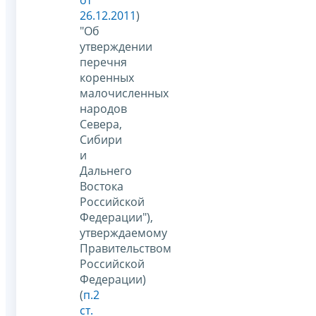
от
26.12.2011
)
"Об
утверждении
перечня
коренных
малочисленных
народов
Севера,
Сибири
и
Дальнего
Востока
Российской
Федерации"),
утверждаемому
Правительством
Российской
Федерации)
(
п.2
ст.