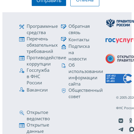
Отправить
Программные
Обратная
средства
связь
Перечень
Контакты
обязательных
Подписка
требований
на
Противодействие
новости
коррупции
Об
Госслужба
использовании
в ФНС
информации
России
сайта
Вакансии
Общественный
совет
© 2005-202
ФНС Росси
Открытое
ведомство
Открытые
данные