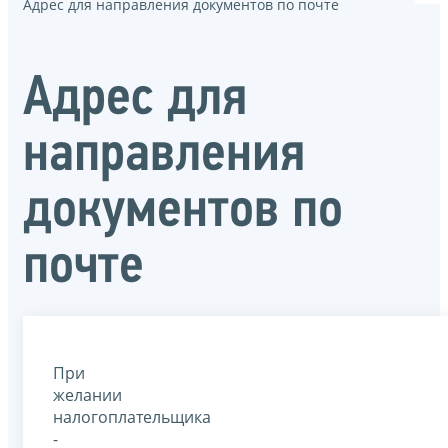
Адрес для направления документов по почте
Адрес для
направления
документов по
почте
При
желании
налогоплательщика
-