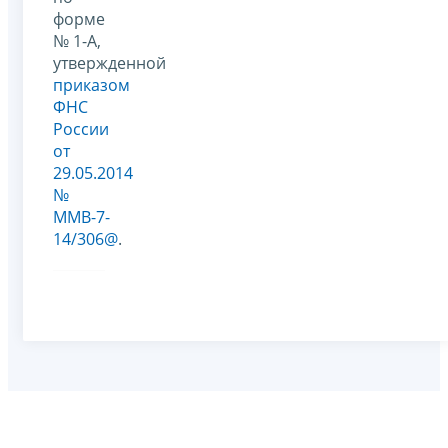
форме
№ 1-А,
утвержденной
приказом
ФНС
России
от
29.05.2014
№
ММВ-7-
14/306@
.