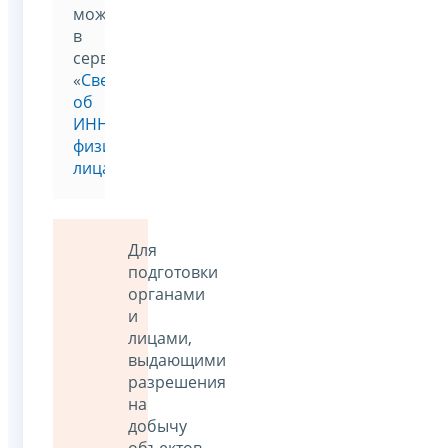
можно
в
сервисе
«
Сведения
об
ИНН
физического
лица
»
Для
подготовки
органами
и
лицами,
выдающими
разрешения
на
добычу
объектов