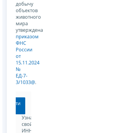
добычу
объектов
животного
мира
утверждена
приказом
ФНС
России
от
15.11.2024
№
ЕД-7-
3/1033@
.
Перейти
Узнать
свой
ИНН