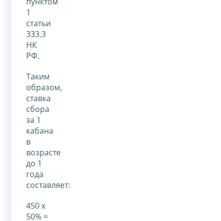
пунктом
1
статьи
333.3
НК
РФ.
Таким
образом,
ставка
сбора
за 1
кабана
в
возрасте
до 1
года
составляет:
450 х
50% =