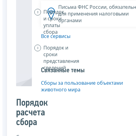
Письма ФНС России, обязатель
Порядок
для применения налоговыми
и сроки
органами
уплаты
сбора
Все сервисы
Порядок и
сроки
представления
сведений
Связанные темы
Сборы за пользование объектами
животного мира
Порядок
расчета
сбора