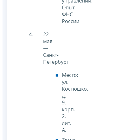
управлении.
Опыт
ФНС
России.
22
мая
—
Санкт-
Петербург
Место:
ул.
Костюшко,
д.
9,
корп.
2,
лит.
А.
Тема: