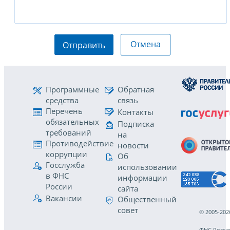
Отмена
Отправить
Программные
Обратная
средства
связь
Перечень
Контакты
обязательных
Подписка
требований
на
Противодействие
новости
коррупции
Об
Госслужба
использовании
в ФНС
информации
России
сайта
Вакансии
Общественный
совет
© 2005-202
ФНС Росси