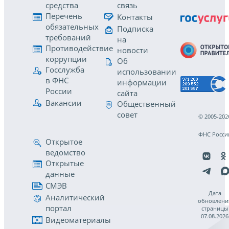
средства
связь
Перечень
Контакты
обязательных
Подписка
требований
на
Противодействие
новости
коррупции
Об
Госслужба
использовании
в ФНС
информации
России
сайта
Вакансии
Общественный
совет
© 2005-202
ФНС Росси
Открытое
ведомство
Открытые
данные
СМЭВ
Дата
Аналитический
обновлени
портал
страницы
07.08.2026
Видеоматериалы